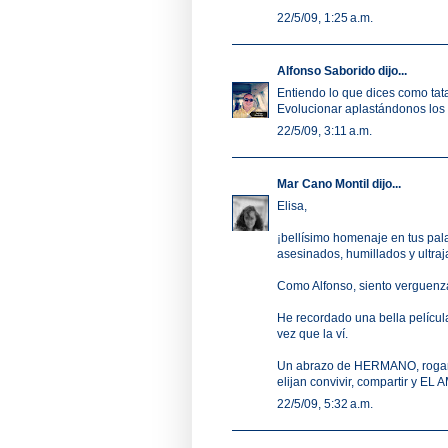
22/5/09, 1:25 a.m.
Alfonso Saborido
dijo...
Entiendo lo que dices como tata
Evolucionar aplastándonos los u
22/5/09, 3:11 a.m.
Mar Cano Montil
dijo...
Elisa,
¡bellísimo homenaje en tus pal
asesinados, humillados y ultraj
Como Alfonso, siento verguenza
He recordado una bella películ
vez que la ví.
Un abrazo de HERMANO, rogando
elijan convivir, compartir y EL
22/5/09, 5:32 a.m.