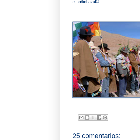
elisa/lichazul©
25 comentarios: