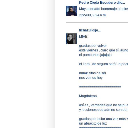
Pedro Ojeda Escudero
dijo...
Muy acertado homenaje a estos
22/5/09, 9:24 a.m.
lichazul
dijo...
MIAE
gracias por volver
este viernes , claro que sí, au
ni pompones jajajaja
el libro , de seguro será un po
muakisitos de sol
nos vemos hoy
=====================
Magdalena
así es , verdades que no se pu
y lecciones que aún no son del
gracias por estar una vez más:
un abracito de luz