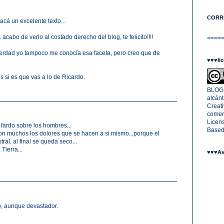
CORR
cá un excelente texto...
.. acabo de verlo al costado derecho del blog, te felicito!!!!
====
a verdad yo tampoco me conocía esa faceta, pero creo que de
♥♥♥lic
 si es que vas a lo de Ricardo.
BLOG M
alcán
Creat
comerc
Licen
ardo sobre los hombres...
Based
son muchos los dolores que se hacen a si mismo...porque el
ral, al final se queda seco...
Tierra...
♥♥♥Av
, aunque devastador.