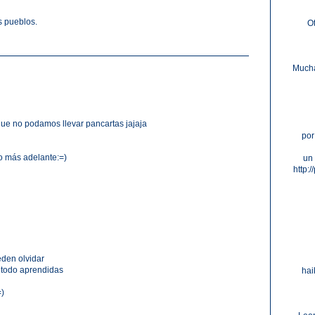
 pueblos.
O
Mucha
nque no podamos llevar pancartas jajaja
por
co más adelante:=)
un 
http:
eden olvidar
 todo aprendidas
hai
=)