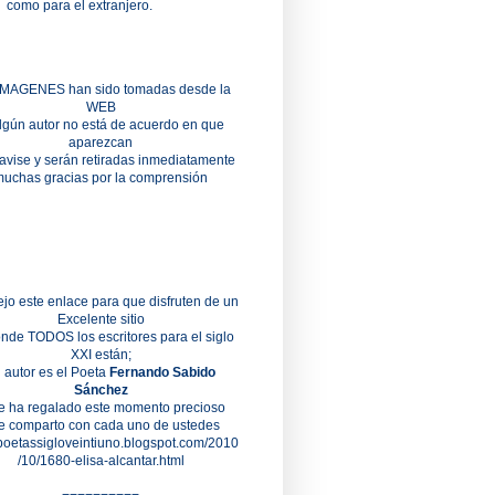
como para el extranjero.
IMAGENES han sido tomadas desde la
WEB
algún autor no está de acuerdo en que
aparezcan
 avise y serán retiradas inmediatamente
uchas gracias por la comprensión
jo este enlace para que disfruten de un
Excelente sitio
nde TODOS los escritores para el siglo
XXI están;
 autor es el Poeta
Fernando Sabido
Sánchez
e ha regalado este momento precioso
e comparto con cada uno de ustedes
/poetassigloveintiuno.blogspot.com/2010
/10/1680-elisa-alcantar.html