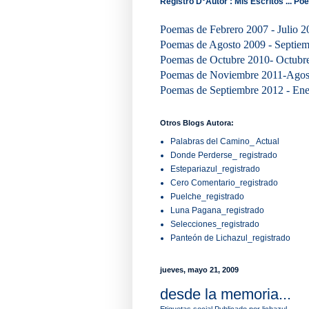
Registro D°Autor : Mis Escritos ... Po
Poemas de Febrero 2007 - Julio 20
Poemas de Agosto 2009 - Septiemb
Poemas de Octubre 2010- Octubre 
Poemas de Noviembre 2011-Agosto
Poemas de Septiembre 2012 - Ener
Otros Blogs Autora:
Palabras del Camino_ Actual
Donde Perderse_ registrado
Estepariazul_registrado
Cero Comentario_registrado
Puelche_registrado
Luna Pagana_registrado
Selecciones_registrado
Panteón de Lichazul_registrado
jueves, mayo 21, 2009
desde la memoria...
Etiquetas
social
Publicado por
lichazul