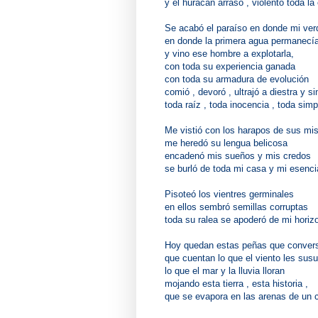
y el huracán arrasó , violentó toda la
Se acabó el paraíso en donde mi ver
en donde la primera agua permanecía
y vino ese hombre a explotarla,
con toda su experiencia ganada
con toda su armadura de evolución
comió , devoró , ultrajó a diestra y si
toda raíz , toda inocencia , toda simp
Me vistió con los harapos de sus mis
me heredó su lengua belicosa
encadenó mis sueños y mis credos
se burló de toda mi casa y mi esenci
Pisoteó los vientres germinales
en ellos sembró semillas corruptas
toda su ralea se apoderó de mi horiz
Hoy quedan estas peñas que convers
que cuentan lo que el viento les susu
lo que el mar y la lluvia lloran
mojando esta tierra , esta historia ,
que se evapora en las arenas de un c