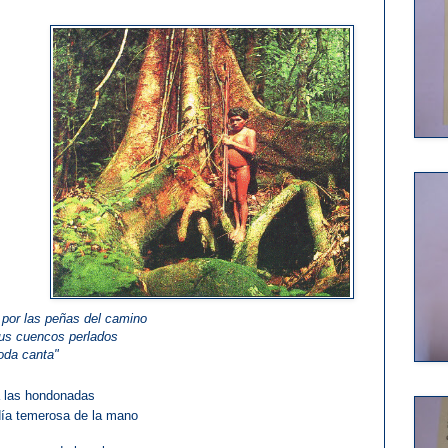
 por las peñas del camino
us cuencos perlados
oda canta"
a las hondonadas
ndía temerosa de la mano