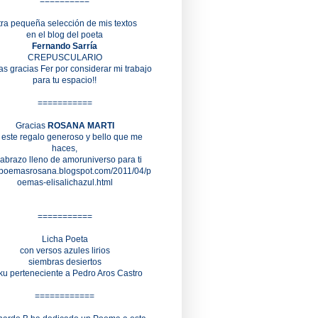
==========
tra pequeña selección de mis textos
en el blog del poeta
Fernando Sarría
CREPUSCULARIO
s gracias Fer por considerar mi trabajo
para tu espacio!!
===========
Gracias
ROSANA MARTI
 este regalo generoso y bello que me
haces,
abrazo lleno de amoruniverso para ti
//poemasrosana.blogspot.com/2011/04/p
oemas-elisalichazul.html
===========
Licha Poeta
con versos azules lirios
siembras desiertos
ku perteneciente a
Pedro Aros Castro
============