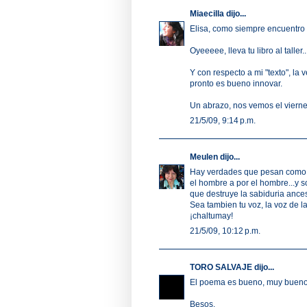
Miaecilla
dijo...
Elisa, como siempre encuentro a
Oyeeeee, lleva tu libro al taller.
Y con respecto a mi "texto", l
pronto es bueno innovar.
Un abrazo, nos vemos el viernes
21/5/09, 9:14 p.m.
Meulen
dijo...
Hay verdades que pesan como f
el hombre a por el hombre...y 
que destruye la sabiduria ancest
Sea tambien tu voz, la voz de la 
¡chaltumay!
21/5/09, 10:12 p.m.
TORO SALVAJE
dijo...
El poema es bueno, muy bueno
Besos.