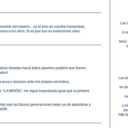
Las 
ranieto del imperio... es el sino de nuestra humanidad.
nos a los otros. Si es que eso es evolucionar claro.
si 
favor
m
abras doradas hacía todos aquellos pueblos que fueron
ados!
Les de
 pura y naúseas ante mis propios ancestros.
en do
a: "LA MISIÓN", me sigue impactando igual que la primera
su
 que las futuras generaciones dejen ya de aplastarse y
y m
 AMOR.
qu
http:/