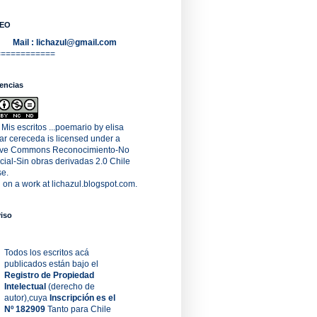
EO
Mail : lichazul@gmail.com
============
encias
is escritos ...poemario
by
elisa
tar cereceda
is licensed under a
ive Commons Reconocimiento-No
ial-Sin obras derivadas 2.0 Chile
se
.
 on a work at
lichazul.blogspot.com
.
iso
Todos los escritos acá
publicados
están bajo el
Registro de Propiedad
Intelectual
(derecho de
autor),cuya
Inscripción es el
Nº 182909
Tanto para Chile