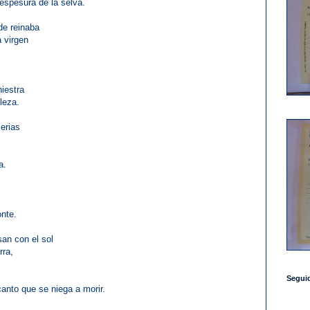
 espesura de la selva.
de reinaba
 virgen
niestra
leza.
erias
a.
onte.
an con el sol
rra,
Segui
anto que se niega a morir.